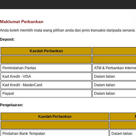
Maklumat Perbankan
Anda boleh memilih mata wang pilihan anda dan jenis transaksi daripada senarai.
Deposit:
Kaedah Perbankan
Pemindahan Pantas
ATM & Perbankan Interne
Kad Kredit - VISA
Dalam talian
Kad Kredit - MasterCard
Dalam talian
Paypal
Dalam talian
Pengeluaran:
Kaedah Perbankan
Pindahan Bank Tempatan
Dalam talian