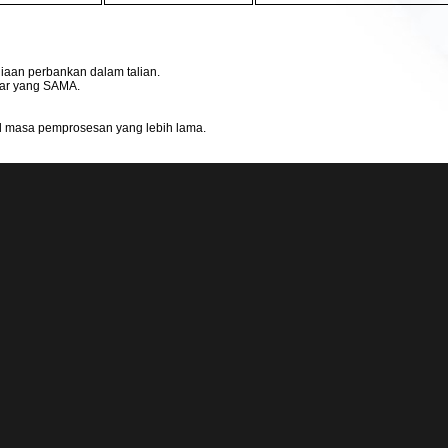
aan perbankan dalam talian.
tar yang SAMA.
 masa pemprosesan yang lebih lama.