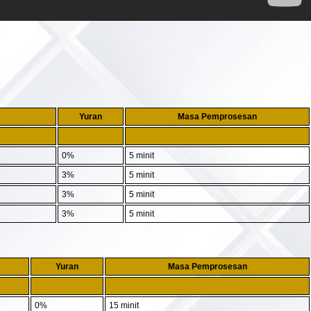
Yuran
Masa Pemprosesan
0%
5 minit
3%
5 minit
3%
5 minit
3%
5 minit
Yuran
Masa Pemprosesan
0%
15 minit