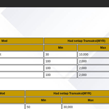
Mod
Had setiap Transaksi(MYR)
Min
Max
t
30
10,000
100
2,000
100
2,000
100
2,000
Mod
Had setiap Transaksi(MYR)
Min
Max
50
30,000